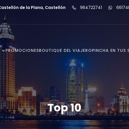
stellón de la Plana, Castellón
964722741
66174
PROMOCIONES
BOUTIQUE DEL VIAJERO
PINCHA EN TUS 
Top 10