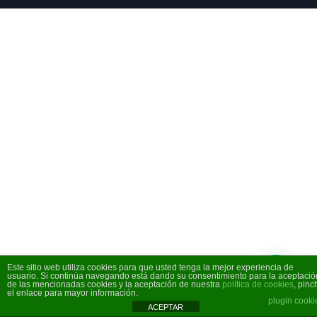
© 2026 Viajes Mundo a Través . Created for free using
WordPress and
Kubio
Este sitio web utiliza cookies para que usted tenga la mejor experiencia de
usuario. Si continúa navegando está dando su consentimiento para la aceptació
de las mencionadas cookies y la aceptación de nuestra
política de cookies
, pinc
el enlace para mayor información.
plugin cooki
ACEPTAR