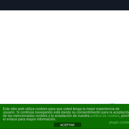
© 2026 Viajes Mundo a Través . Created for free using
WordPress and
Kubio
Este sitio web utiliza cookies para que usted tenga la mejor experiencia de
usuario. Si continúa navegando está dando su consentimiento para la aceptació
de las mencionadas cookies y la aceptación de nuestra
política de cookies
, pinc
el enlace para mayor información.
plugin cooki
ACEPTAR