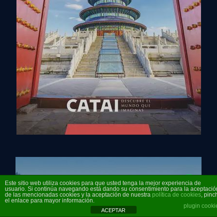
Este sitio web utiliza cookies para que usted tenga la mejor experiencia de
¡Contáctanos y Viaja Mundo a Través!
usuario. Si continúa navegando está dando su consentimiento para la aceptació
de las mencionadas cookies y la aceptación de nuestra
política de cookies
, pinc
el enlace para mayor información.
plugin cooki
ACEPTAR